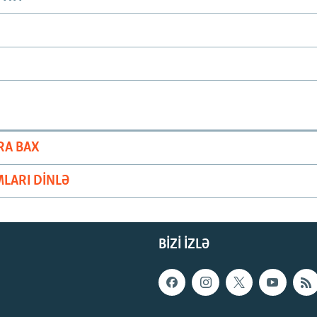
RA BAX
LARI DINLƏ
BIZI IZLƏ