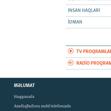
INSAN HAQLARI
İDMAN
TV PROQRAMLA
RADIO PROQRAM
MƏLUMAT
Haqqımızda
AzadlıqRadiosu mobil telefonuzda