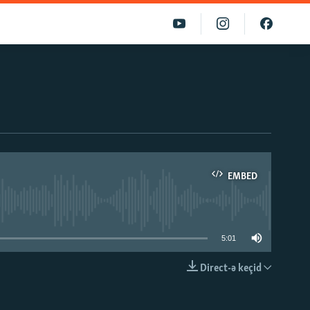
EMBED
able
5:01
Direct-ə keçid
EMBED