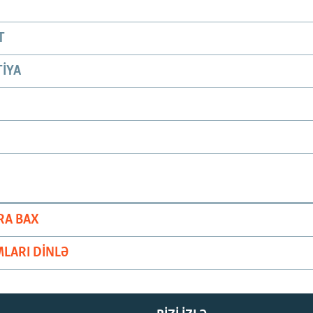
T
IYA
RA BAX
LARI DINLƏ