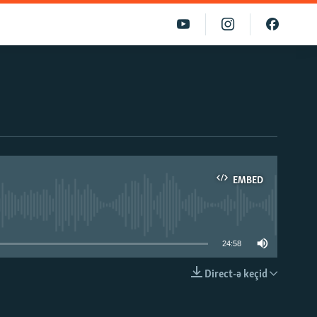
EMBED
able
24:58
Direct-ə keçid
EMBED