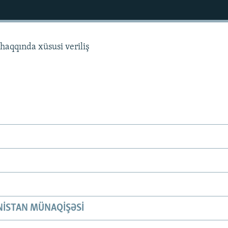
haqqında xüsusi veriliş
ISTAN MÜNAQIŞƏSI