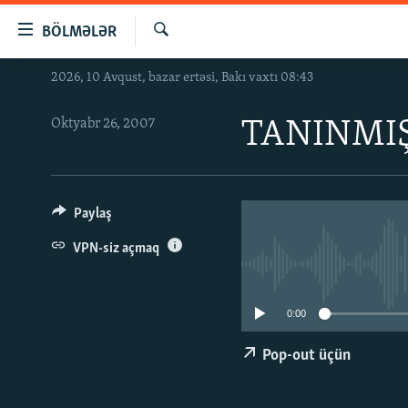
Keçid
BÖLMƏLƏR
linkləri
Axtar
Əsas
2026, 10 Avqust, bazar ertəsi, Bakı vaxtı 08:43
GÜNDƏM
məzmuna
#İZAHLA
qayıt
Oktyabr 26, 2007
TANINMI
Əsas
KORRUPSIOMETR
naviqasiyaya
#ƏSLINDƏ
qayıt
Axtarışa
FƏRQƏ BAX
Paylaş
keç
QANUNI DOĞRU
VPN-siz açmaq
ARAŞDIRMA
MULTIMEDIA
0:00
RADIO ARXIV
VIDEO
Pop-out üçün
HAQQIMIZDA
FOTOQALEREYA
OXU ZALI