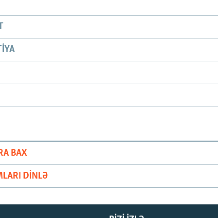
T
IYA
RA BAX
LARI DINLƏ