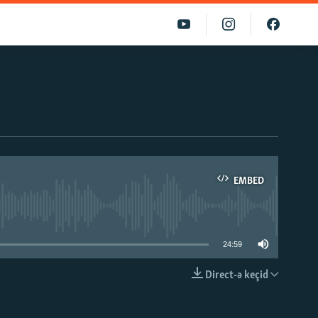
EMBED
able
24:59
Direct-ə keçid
EMBED