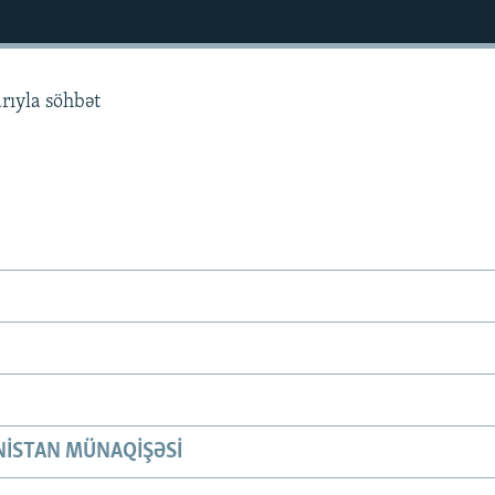
rıyla söhbət
ISTAN MÜNAQIŞƏSI