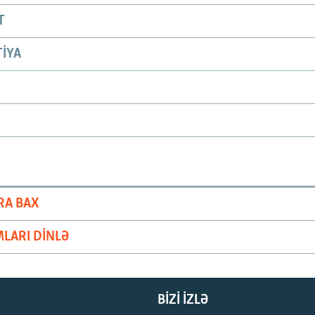
T
IYA
RA BAX
LARI DINLƏ
BIZI IZLƏ