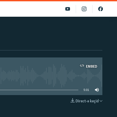
EMBED
able
5:01
Direct-ə keçid
EMBED