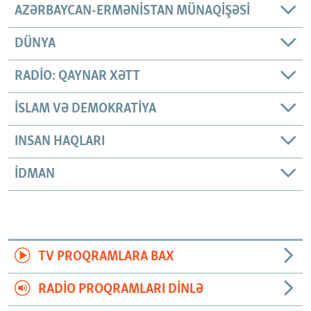
AZƏRBAYCAN-ERMƏNISTAN MÜNAQIŞƏSI
DÜNYA
RADIO: QAYNAR XƏTT
İSLAM VƏ DEMOKRATIYA
INSAN HAQLARI
İDMAN
TV PROQRAMLARA BAX
RADIO PROQRAMLARI DINLƏ