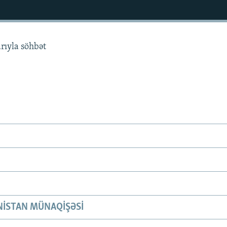
rıyla söhbət
ISTAN MÜNAQIŞƏSI