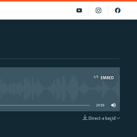
EMBED
able
24:59
Direct-ə keçid
EMBED