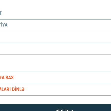
T
IYA
RA BAX
LARI DINLƏ