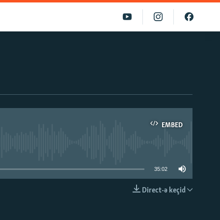
EMBED
able
35:02
Direct-ə keçid
EMBED