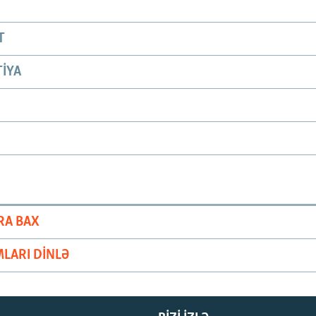
T
IYA
RA BAX
LARI DINLƏ