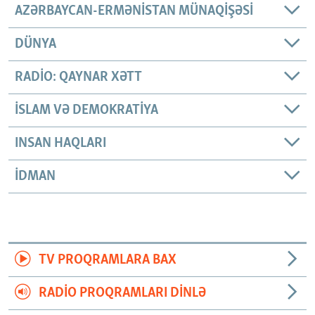
AZƏRBAYCAN-ERMƏNISTAN MÜNAQIŞƏSI
DÜNYA
RADIO: QAYNAR XƏTT
İSLAM VƏ DEMOKRATIYA
INSAN HAQLARI
İDMAN
TV PROQRAMLARA BAX
RADIO PROQRAMLARI DINLƏ