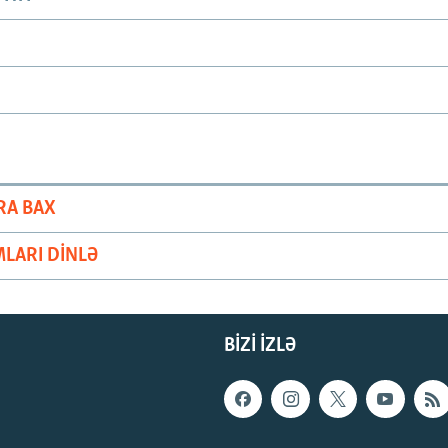
RA BAX
LARI DINLƏ
BIZI IZLƏ