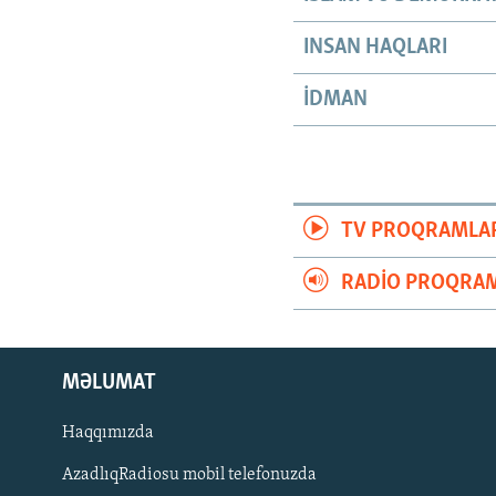
INSAN HAQLARI
İDMAN
TV PROQRAMLA
RADIO PROQRAM
MƏLUMAT
Haqqımızda
AzadlıqRadiosu mobil telefonuzda