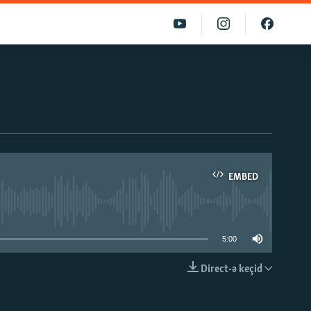
EMBED
able
5:00
Direct-ə keçid
EMBED