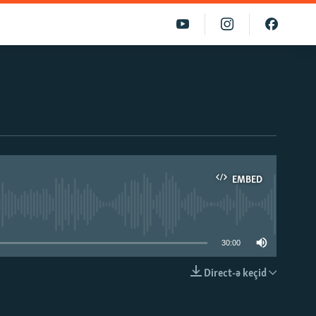
EMBED
able
30:00
Direct-ə keçid
EMBED