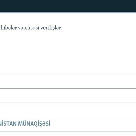
hibələr və xüsusi verilişlər.
ISTAN MÜNAQIŞƏSI