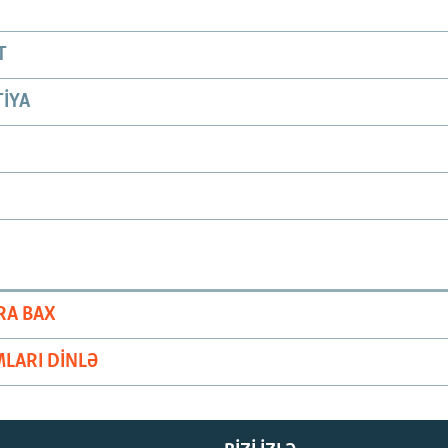
T
IYA
RA BAX
LARI DINLƏ