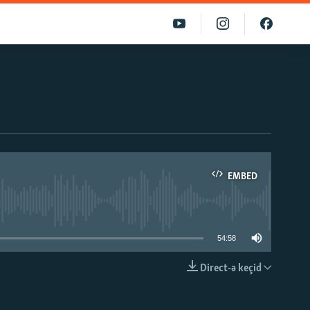
EMBED
able
54:58
Direct-ə keçid
EMBED