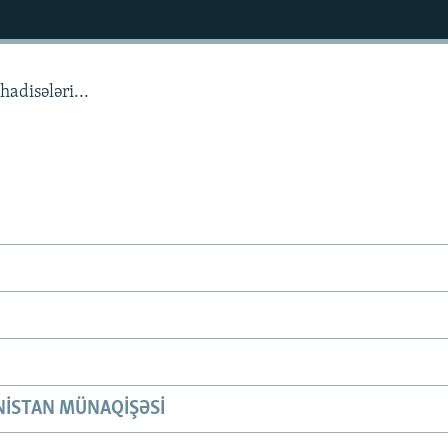
adisələri...
ISTAN MÜNAQIŞƏSI