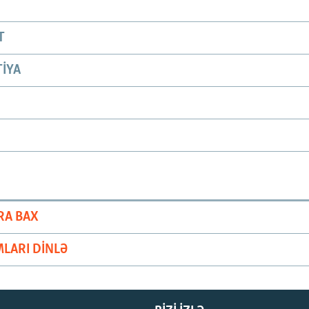
T
IYA
RA BAX
LARI DINLƏ