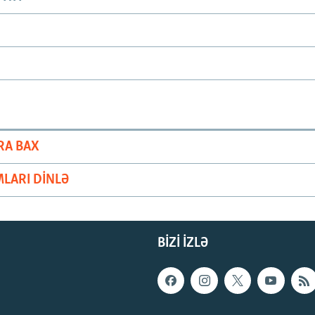
RA BAX
LARI DINLƏ
BIZI IZLƏ