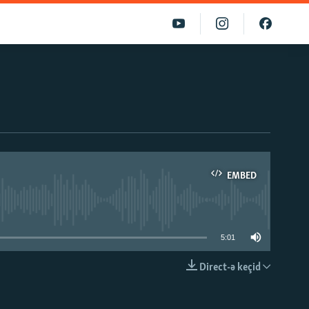
EMBED
able
5:01
Direct-ə keçid
EMBED