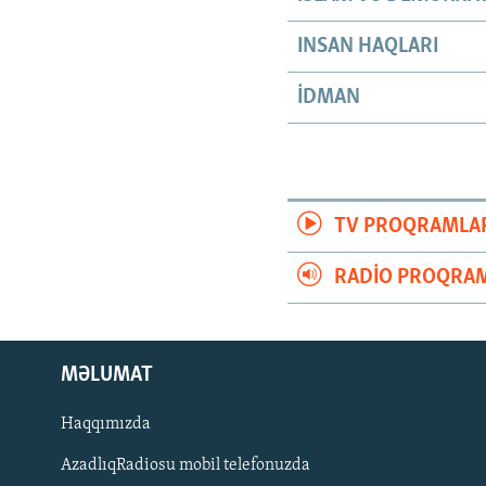
INSAN HAQLARI
İDMAN
TV PROQRAMLA
RADIO PROQRAM
MƏLUMAT
Haqqımızda
AzadlıqRadiosu mobil telefonuzda