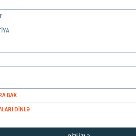
T
IYA
RA BAX
LARI DINLƏ