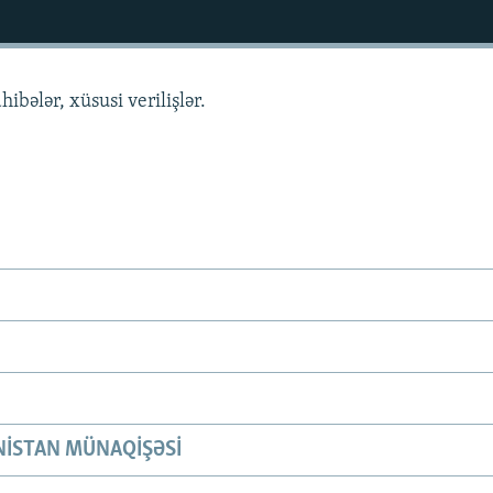
hibələr, xüsusi verilişlər.
ISTAN MÜNAQIŞƏSI