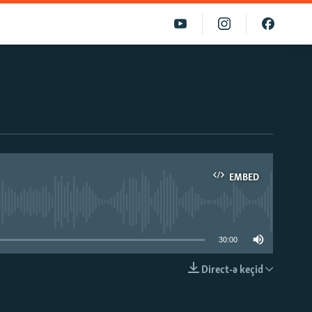
EMBED
able
30:00
Direct-ə keçid
EMBED