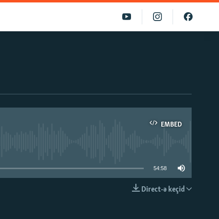
EMBED
able
54:58
Direct-ə keçid
EMBED