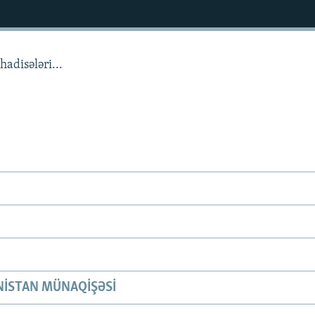
adisələri...
ISTAN MÜNAQIŞƏSI