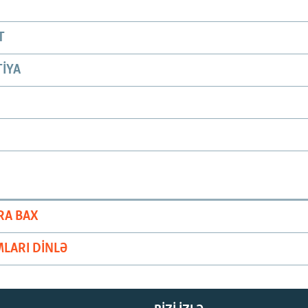
T
IYA
RA BAX
LARI DINLƏ