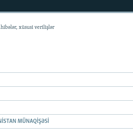
hibələr, xüsusi verilişlər
ISTAN MÜNAQIŞƏSI