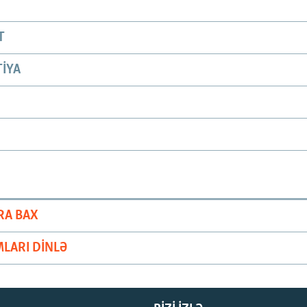
T
IYA
RA BAX
LARI DINLƏ