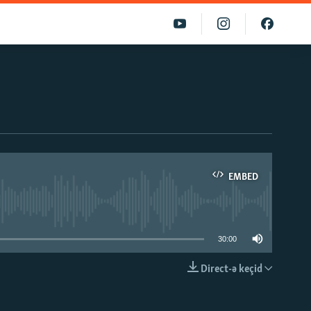
EMBED
able
30:00
Direct-ə keçid
EMBED