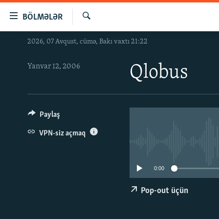
Keçid
BÖLMƏLƏR
linkləri
Axtar
Əsas
2026, 07 Avqust, cümə, Bakı vaxtı 21:22
GÜNDƏM
məzmuna
#İZAHLA
qayıt
Yanvar 12, 2006
Qlobus
Əsas
KORRUPSIOMETR
naviqasiyaya
#ƏSLINDƏ
qayıt
Axtarışa
FƏRQƏ BAX
Paylaş
keç
QANUNI DOĞRU
VPN-siz açmaq
ARAŞDIRMA
MULTIMEDIA
0:00
RADIO ARXIV
VIDEO
Pop-out üçün
HAQQIMIZDA
FOTOQALEREYA
OXU ZALI