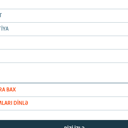
T
IYA
RA BAX
LARI DINLƏ