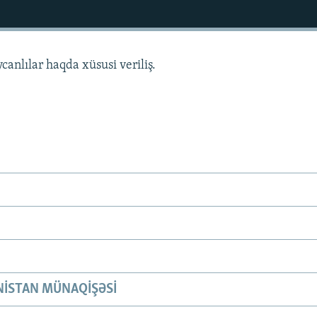
anlılar haqda xüsusi veriliş.
ISTAN MÜNAQIŞƏSI