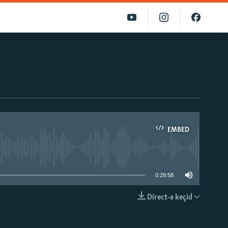
EMBED
able
0:29:58
Direct-ə keçid
EMBED