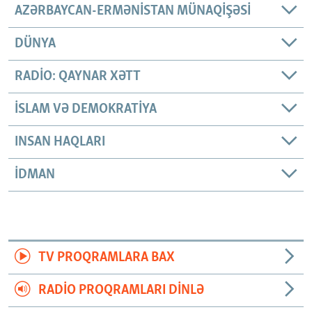
AZƏRBAYCAN-ERMƏNISTAN MÜNAQIŞƏSI
DÜNYA
RADIO: QAYNAR XƏTT
İSLAM VƏ DEMOKRATIYA
INSAN HAQLARI
İDMAN
TV PROQRAMLARA BAX
RADIO PROQRAMLARI DINLƏ