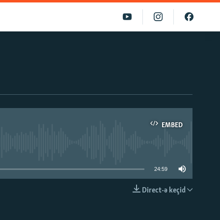
EMBED
able
24:59
Direct-ə keçid
EMBED