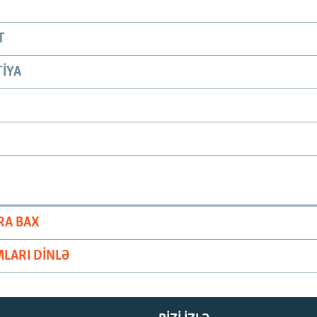
T
IYA
RA BAX
LARI DINLƏ