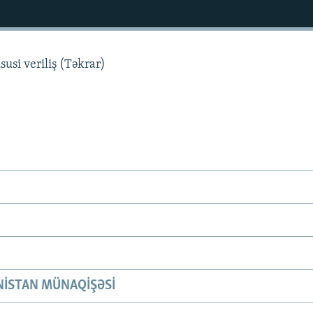
usi veriliş (Təkrar)
ISTAN MÜNAQIŞƏSI