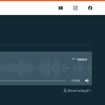
EMBED
able
0:29:58
Direct-ə keçid
EMBED