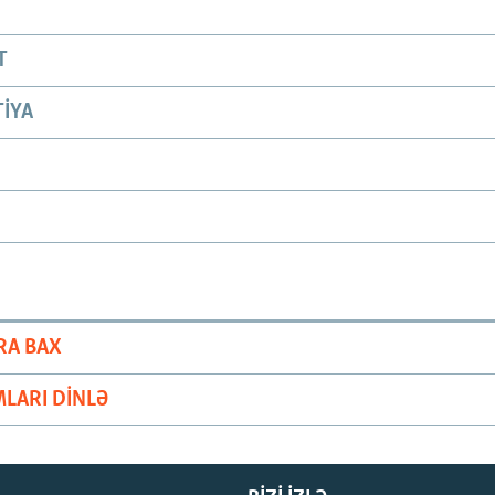
T
IYA
RA BAX
LARI DINLƏ