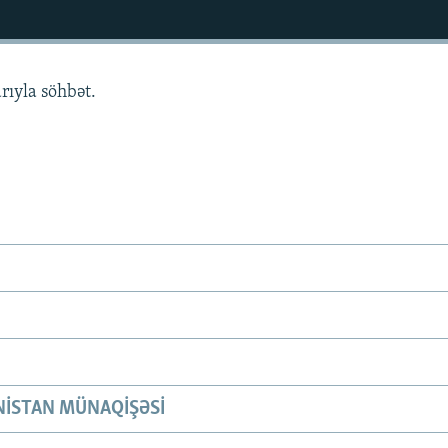
rıyla söhbət.
ISTAN MÜNAQIŞƏSI