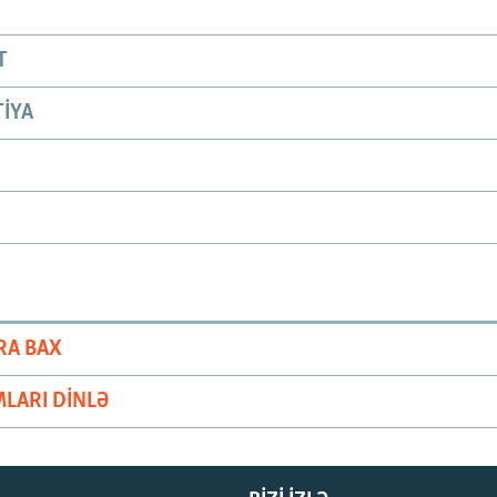
T
IYA
RA BAX
LARI DINLƏ