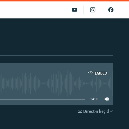
EMBED
able
24:59
Direct-ə keçid
EMBED