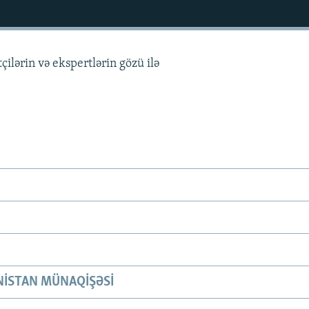
çilərin və ekspertlərin gözü ilə
ISTAN MÜNAQIŞƏSI