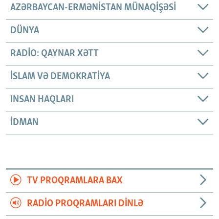
AZƏRBAYCAN-ERMƏNISTAN MÜNAQIŞƏSI
DÜNYA
RADIO: QAYNAR XƏTT
İSLAM VƏ DEMOKRATIYA
INSAN HAQLARI
İDMAN
TV PROQRAMLARA BAX
RADIO PROQRAMLARI DINLƏ