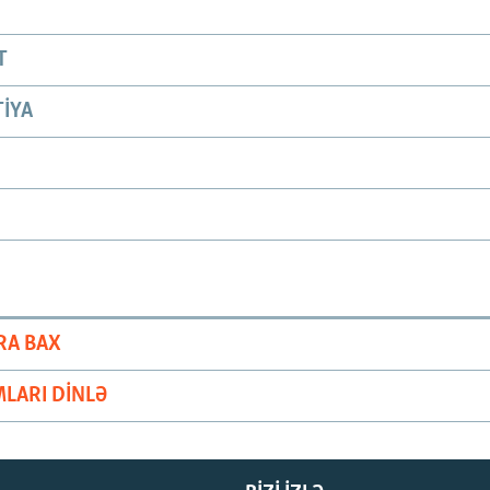
T
IYA
RA BAX
LARI DINLƏ