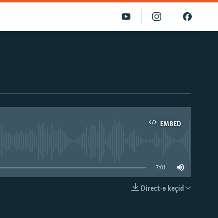
EMBED
able
7:01
Direct-ə keçid
EMBED