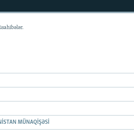
üsahibələr.
ISTAN MÜNAQIŞƏSI