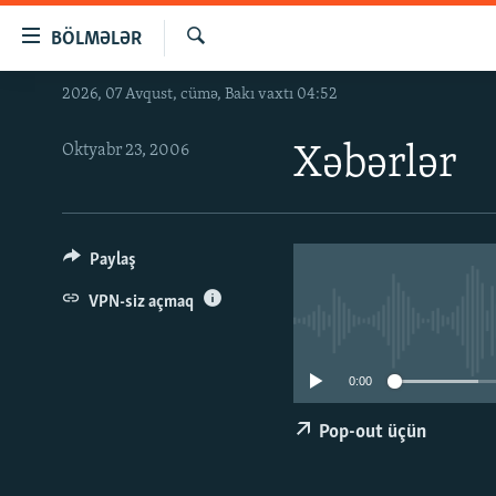
Keçid
BÖLMƏLƏR
linkləri
Axtar
Əsas
2026, 07 Avqust, cümə, Bakı vaxtı 04:52
GÜNDƏM
məzmuna
#İZAHLA
qayıt
Oktyabr 23, 2006
Xəbərlər
Əsas
KORRUPSIOMETR
naviqasiyaya
#ƏSLINDƏ
qayıt
Axtarışa
FƏRQƏ BAX
Paylaş
keç
QANUNI DOĞRU
VPN-siz açmaq
ARAŞDIRMA
MULTIMEDIA
0:00
RADIO ARXIV
VIDEO
Pop-out üçün
HAQQIMIZDA
FOTOQALEREYA
OXU ZALI