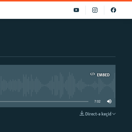
EMBED
able
7:02
Direct-ə keçid
EMBED