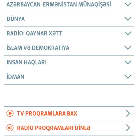
AZƏRBAYCAN-ERMƏNISTAN MÜNAQIŞƏSI
DÜNYA
RADIO: QAYNAR XƏTT
İSLAM VƏ DEMOKRATIYA
INSAN HAQLARI
İDMAN
TV PROQRAMLARA BAX
RADIO PROQRAMLARI DINLƏ