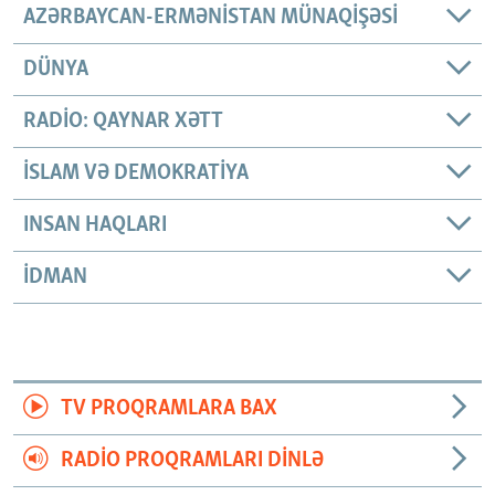
AZƏRBAYCAN-ERMƏNISTAN MÜNAQIŞƏSI
DÜNYA
RADIO: QAYNAR XƏTT
İSLAM VƏ DEMOKRATIYA
INSAN HAQLARI
İDMAN
TV PROQRAMLARA BAX
RADIO PROQRAMLARI DINLƏ