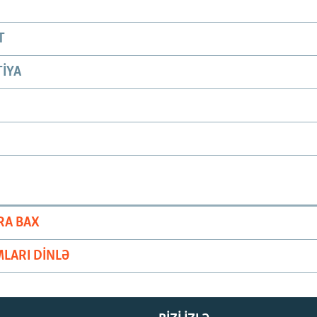
T
IYA
RA BAX
LARI DINLƏ