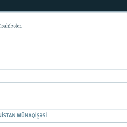
üsahibələr.
ISTAN MÜNAQIŞƏSI