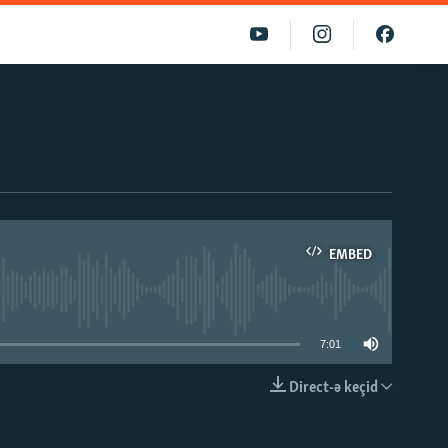
EMBED
able
7:01
Direct-ə keçid
EMBED