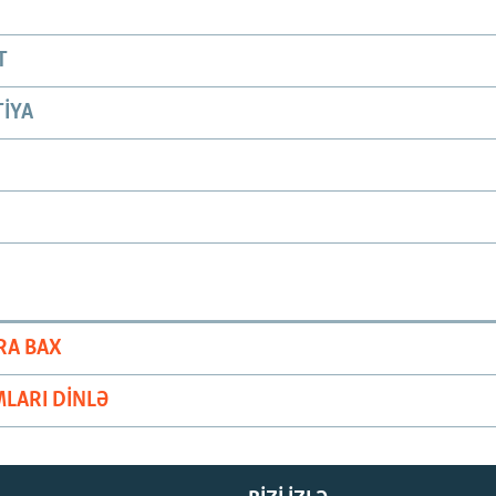
T
IYA
RA BAX
LARI DINLƏ