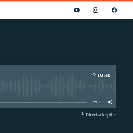
EMBED
able
29:59
Direct-ə keçid
EMBED