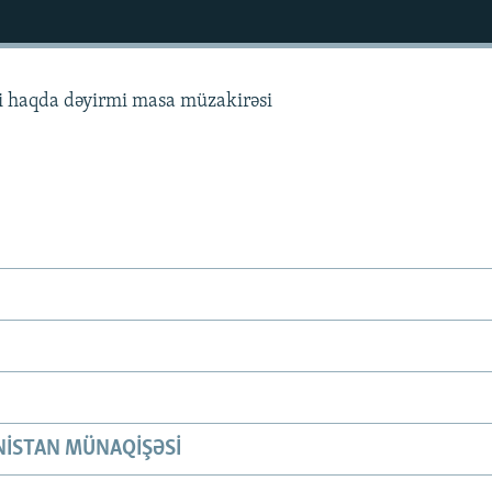
si haqda dəyirmi masa müzakirəsi
ISTAN MÜNAQIŞƏSI