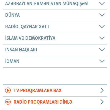
AZƏRBAYCAN-ERMƏNISTAN MÜNAQIŞƏSI
DÜNYA
RADIO: QAYNAR XƏTT
İSLAM VƏ DEMOKRATIYA
INSAN HAQLARI
İDMAN
TV PROQRAMLARA BAX
RADIO PROQRAMLARI DINLƏ