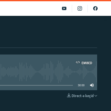
EMBED
able
30:00
Direct-ə keçid
EMBED