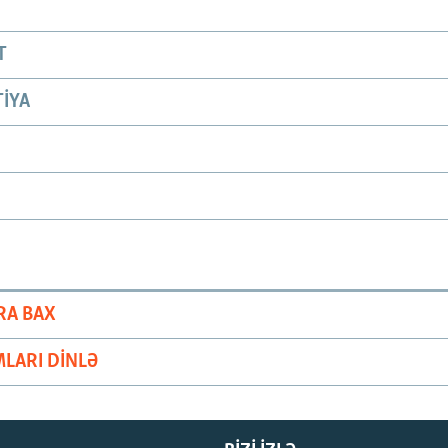
T
IYA
RA BAX
LARI DINLƏ