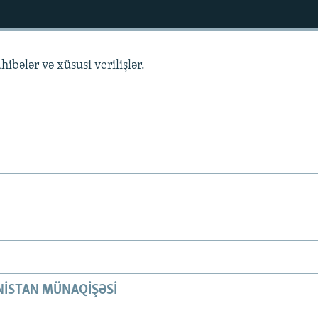
hibələr və xüsusi verilişlər.
ISTAN MÜNAQIŞƏSI