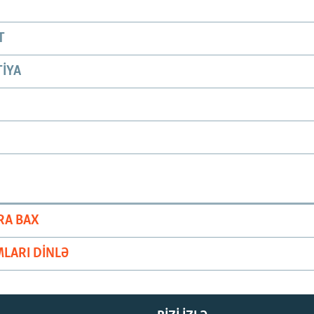
T
IYA
RA BAX
LARI DINLƏ