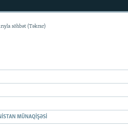
rıyla söhbət (Təkrar)
ISTAN MÜNAQIŞƏSI