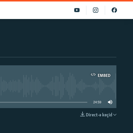
EMBED
able
24:59
Direct-ə keçid
EMBED