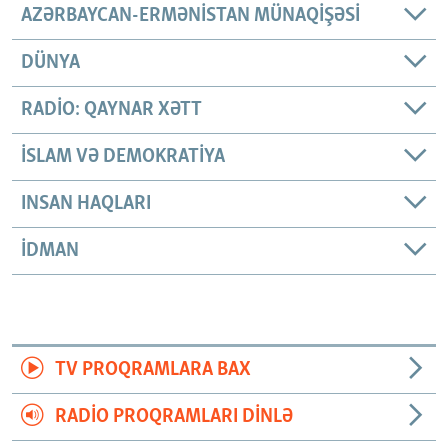
AZƏRBAYCAN-ERMƏNISTAN MÜNAQIŞƏSI
DÜNYA
RADIO: QAYNAR XƏTT
İSLAM VƏ DEMOKRATIYA
INSAN HAQLARI
İDMAN
TV PROQRAMLARA BAX
RADIO PROQRAMLARI DINLƏ