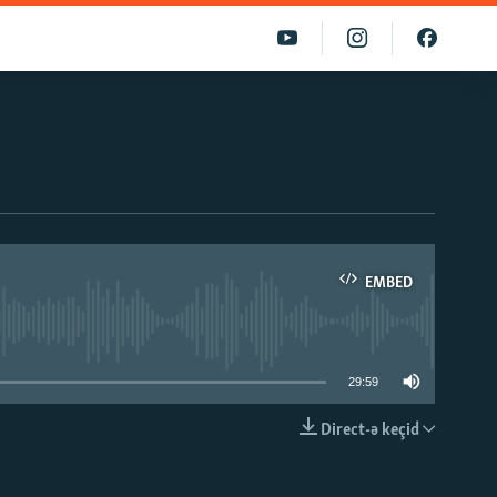
EMBED
able
29:59
Direct-ə keçid
EMBED