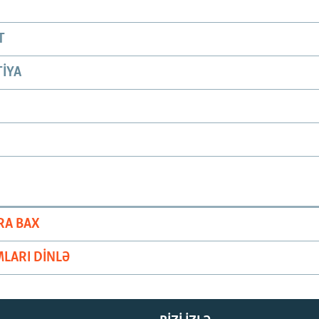
T
IYA
RA BAX
LARI DINLƏ