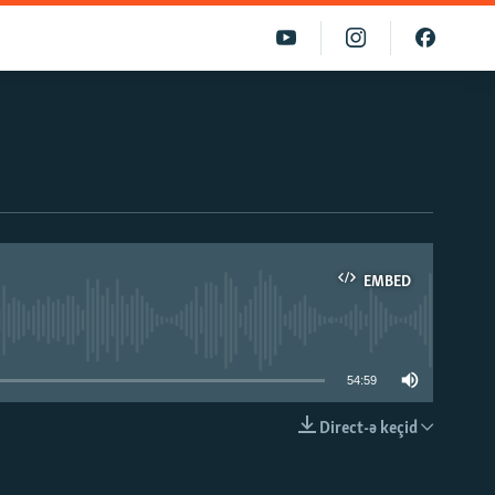
EMBED
able
54:59
Direct-ə keçid
EMBED