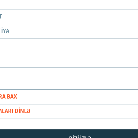
T
IYA
RA BAX
LARI DINLƏ