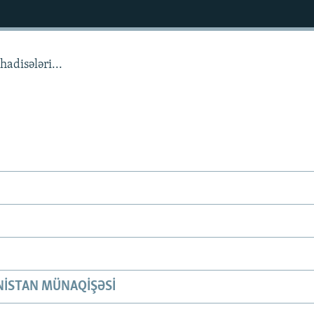
adisələri...
ISTAN MÜNAQIŞƏSI