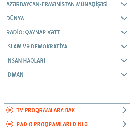
AZƏRBAYCAN-ERMƏNISTAN MÜNAQIŞƏSI
DÜNYA
RADIO: QAYNAR XƏTT
İSLAM VƏ DEMOKRATIYA
INSAN HAQLARI
İDMAN
TV PROQRAMLARA BAX
RADIO PROQRAMLARI DINLƏ