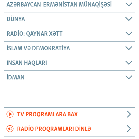
AZƏRBAYCAN-ERMƏNISTAN MÜNAQIŞƏSI
DÜNYA
RADIO: QAYNAR XƏTT
İSLAM VƏ DEMOKRATIYA
INSAN HAQLARI
İDMAN
TV PROQRAMLARA BAX
RADIO PROQRAMLARI DINLƏ