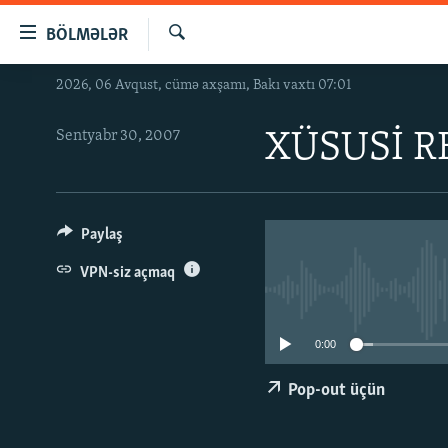
Keçid
BÖLMƏLƏR
linkləri
Axtar
Əsas
2026, 06 Avqust, cümə axşamı, Bakı vaxtı 07:01
GÜNDƏM
məzmuna
#İZAHLA
qayıt
Sentyabr 30, 2007
XÜSUSİ R
Əsas
KORRUPSIOMETR
naviqasiyaya
#ƏSLINDƏ
qayıt
Axtarışa
FƏRQƏ BAX
Paylaş
keç
QANUNI DOĞRU
VPN-siz açmaq
ARAŞDIRMA
MULTIMEDIA
0:00
RADIO ARXIV
VIDEO
Pop-out üçün
HAQQIMIZDA
FOTOQALEREYA
OXU ZALI