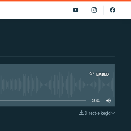
EMBED
able
25:01
Direct-ə keçid
EMBED