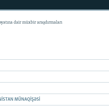
həyatına dair müxbir araşdırmaları
ISTAN MÜNAQIŞƏSI