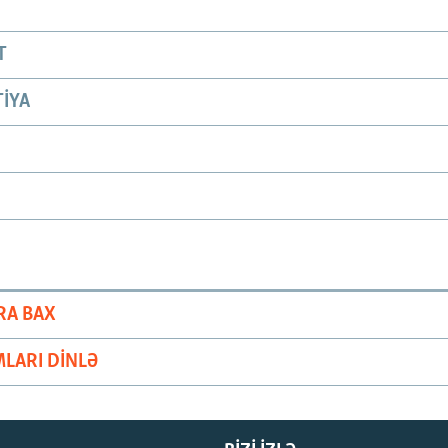
T
IYA
RA BAX
LARI DINLƏ