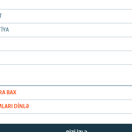
T
IYA
RA BAX
LARI DINLƏ