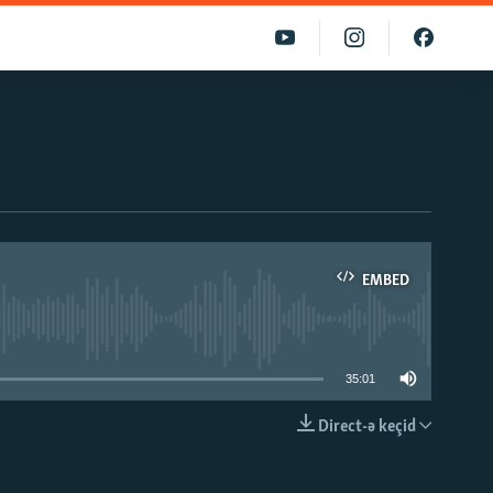
EMBED
able
35:01
Direct-ə keçid
EMBED