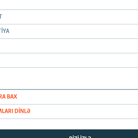
T
IYA
RA BAX
LARI DINLƏ