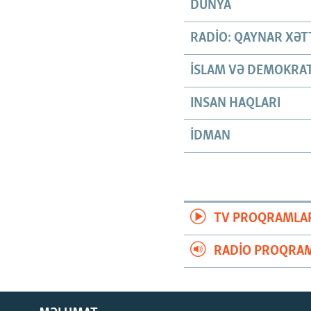
DÜNYA
RADIO: QAYNAR XƏT
İSLAM VƏ DEMOKRAT
INSAN HAQLARI
İDMAN
TV PROQRAMLA
RADIO PROQRAM