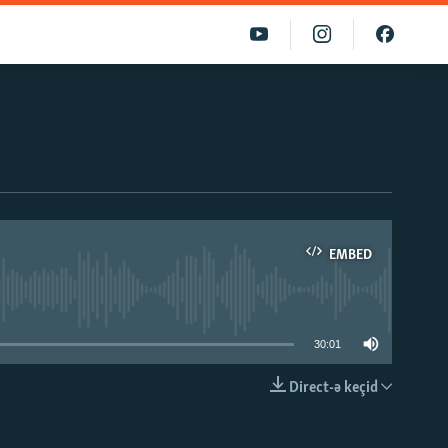
EMBED
able
30:01
Direct-ə keçid
EMBED