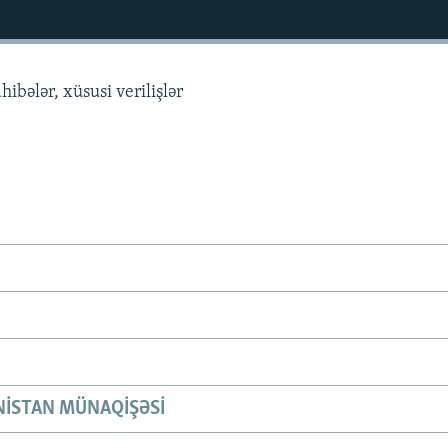
hibələr, xüsusi verilişlər
ISTAN MÜNAQIŞƏSI