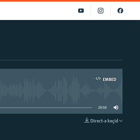
EMBED
able
29:59
Direct-ə keçid
EMBED