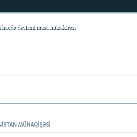
si haqda dəyirmi masa müzakirəsi
ISTAN MÜNAQIŞƏSI