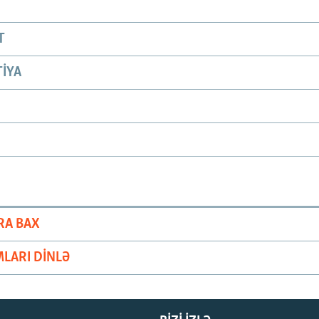
T
IYA
RA BAX
LARI DINLƏ