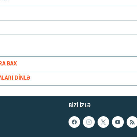
RA BAX
LARI DINLƏ
BIZI IZLƏ