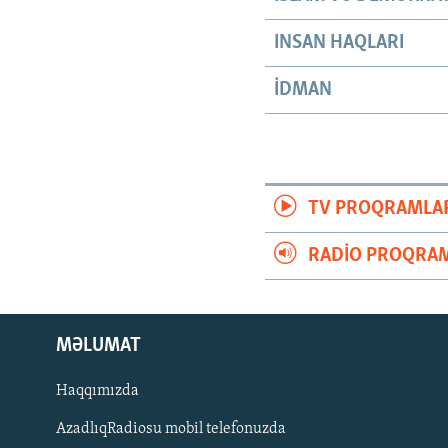
INSAN HAQLARI
İDMAN
TV PROQRAMLA
RADIO PROQRAM
MƏLUMAT
Haqqımızda
AzadlıqRadiosu mobil telefonuzda