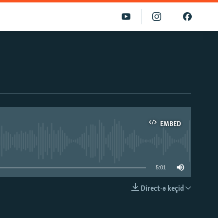
EMBED
able
5:01
Direct-ə keçid
EMBED