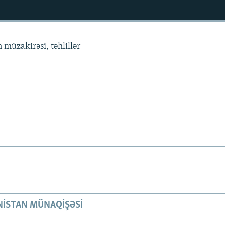
 müzakirəsi, təhlillər
ISTAN MÜNAQIŞƏSI