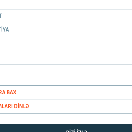
T
IYA
RA BAX
LARI DINLƏ