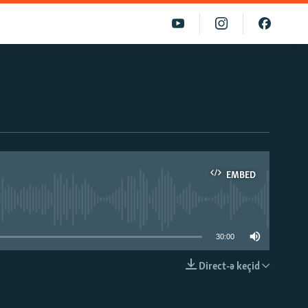
EMBED
able
30:00
Direct-ə keçid
EMBED