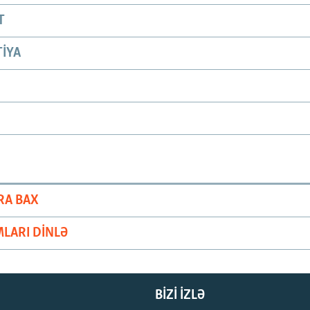
T
IYA
RA BAX
LARI DINLƏ
BIZI IZLƏ