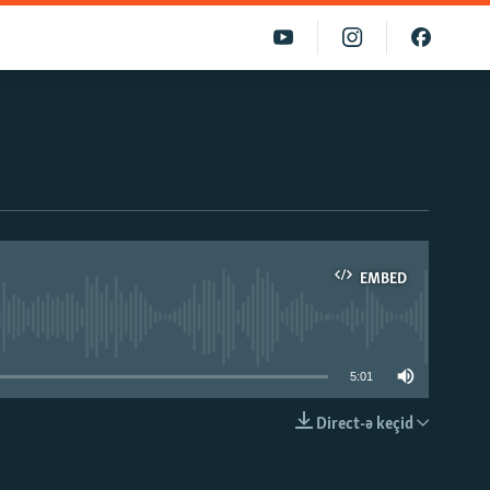
EMBED
able
5:01
Direct-ə keçid
EMBED