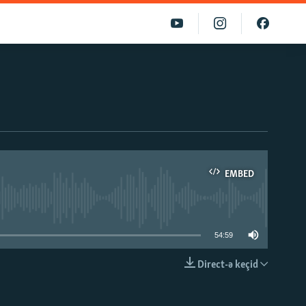
EMBED
able
54:59
Direct-ə keçid
EMBED