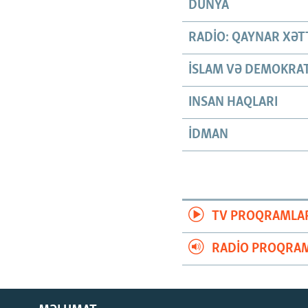
DÜNYA
RADIO: QAYNAR XƏT
İSLAM VƏ DEMOKRAT
INSAN HAQLARI
İDMAN
TV PROQRAMLA
RADIO PROQRAM