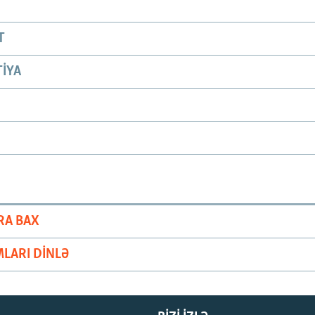
T
IYA
RA BAX
LARI DINLƏ