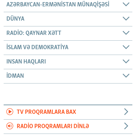
AZƏRBAYCAN-ERMƏNISTAN MÜNAQIŞƏSI
DÜNYA
RADIO: QAYNAR XƏTT
İSLAM VƏ DEMOKRATIYA
INSAN HAQLARI
İDMAN
TV PROQRAMLARA BAX
RADIO PROQRAMLARI DINLƏ