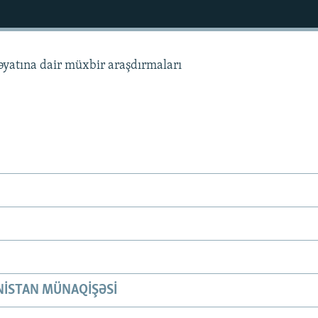
həyatına dair müxbir araşdırmaları
ISTAN MÜNAQIŞƏSI