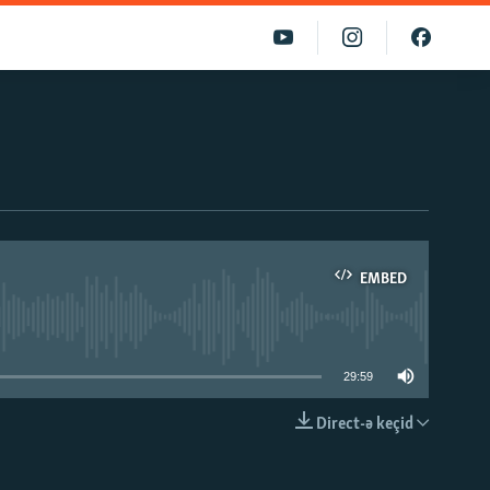
EMBED
able
29:59
Direct-ə keçid
EMBED