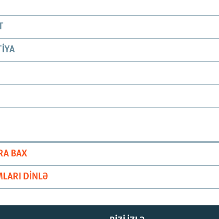
T
IYA
RA BAX
LARI DINLƏ