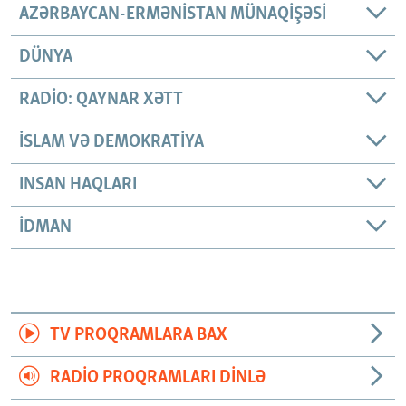
AZƏRBAYCAN-ERMƏNISTAN MÜNAQIŞƏSI
DÜNYA
RADIO: QAYNAR XƏTT
İSLAM VƏ DEMOKRATIYA
INSAN HAQLARI
İDMAN
TV PROQRAMLARA BAX
RADIO PROQRAMLARI DINLƏ