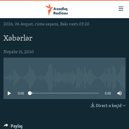
Keçid
linkləri
Əsas
2026, 06 Avqust, cümə axşamı, Bakı vaxtı 03:20
məzmuna
GÜNDƏM
qayıt
Xəbərlər
#İZAHLA
Əsas
KORRUPSIOMETR
naviqasiyaya
Noyabr 15, 2010
qayıt
#ƏSLINDƏ
Axtarışa
FƏRQƏ BAX
keç
No media source currently available
QANUNI DOĞRU
ARAŞDIRMA
0:00
5:00
MULTIMEDIA
Direct-ə keçid
RADIO ARXIV
VIDEO
HAQQIMIZDA
FOTOQALEREYA
OXU ZALI
Paylaş