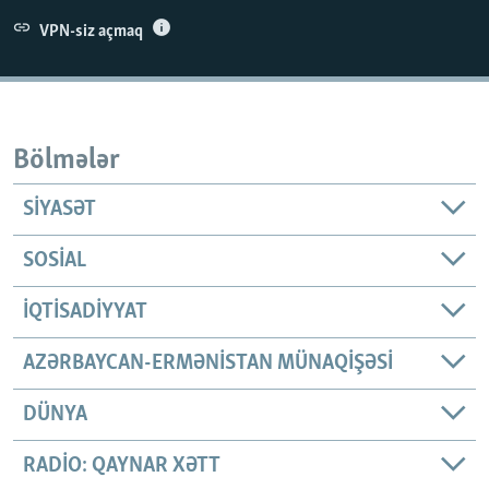
İNFOQRAFIKA
AZƏRBAYCAN ƏDƏBIYYATI KITABXANASI
MISSIYAMIZ
VPN-siz açmaq
BIZI IZLƏ
KARIKATURA
İSLAM VƏ DEMOKRATIYA
PEŞƏ ETIKASI VƏ JURNALISTIKA STANDARTLARIMIZ
İZ - MƏDƏNIYYƏT PROQRAMI
MATERIALLARIMIZDAN ISTIFADƏ
AZADLIQRADIOSU MOBIL TELEFONUNUZDA
RFE/RL-in bütün saytları
Bölmələr
BIZIMLƏ ƏLAQƏ
SIYASƏT
XƏBƏR BÜLLETENLƏRIMIZ
SOSIAL
İQTISADIYYAT
AZƏRBAYCAN-ERMƏNISTAN MÜNAQIŞƏSI
DÜNYA
RADIO: QAYNAR XƏTT