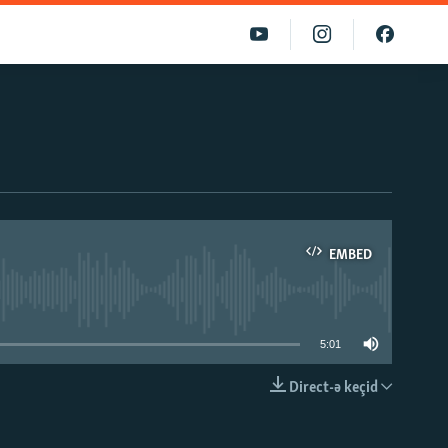
EMBED
able
5:01
Direct-ə keçid
EMBED