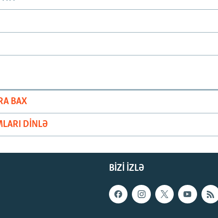
RA BAX
LARI DINLƏ
BIZI IZLƏ