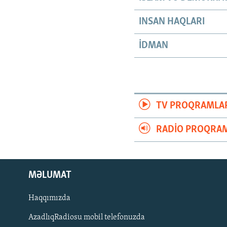
INSAN HAQLARI
İDMAN
TV PROQRAMLA
RADIO PROQRAM
MƏLUMAT
Haqqımızda
AzadlıqRadiosu mobil telefonuzda