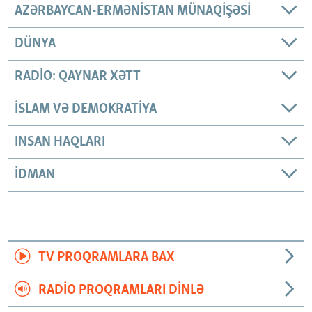
AZƏRBAYCAN-ERMƏNISTAN MÜNAQIŞƏSI
DÜNYA
RADIO: QAYNAR XƏTT
İSLAM VƏ DEMOKRATIYA
INSAN HAQLARI
İDMAN
TV PROQRAMLARA BAX
RADIO PROQRAMLARI DINLƏ