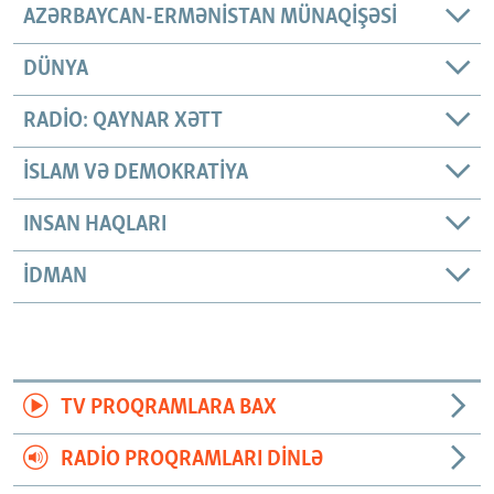
AZƏRBAYCAN-ERMƏNISTAN MÜNAQIŞƏSI
DÜNYA
RADIO: QAYNAR XƏTT
İSLAM VƏ DEMOKRATIYA
INSAN HAQLARI
İDMAN
TV PROQRAMLARA BAX
RADIO PROQRAMLARI DINLƏ